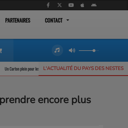
PARTENAIRES
CONTACT
L'ACTUALITÉ DU PAYS DES NESTES
ton plein pour les trains liO qui ne désemplissent pas
L’Offrande Musicale : un
a prendre encore plus