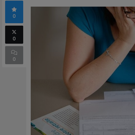
0
0
0