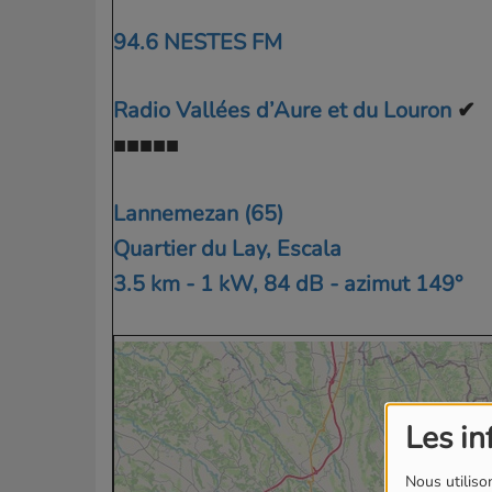
94.6 NESTES FM
Radio Vallées d’Aure et du Louron
✔
■■■■■
Lannemezan (65)
Quartier du Lay, Escala
3.5 km - 1 kW, 84 dB - azimut 149°
Les in
Nous utilison