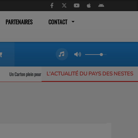
PARTENAIRES
CONTACT
L'ACTUALITÉ DU PAYS DES NESTES
les trains liO qui ne désemplissent pas
L’Offrande Musicale : un festival inclu