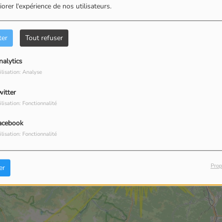
orer l'expérience de nos utilisateurs.
ter
Tout refuser
nalytics
ilisation: Analyse
witter
ilisation: Fonctionnalité
acebook
ilisation: Fonctionnalité
Prop
er