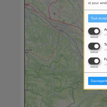
et pour améli
Tout accep
A
Ut
Activé
T
Ut
Activé
F
Ut
Activé
Sauvegard