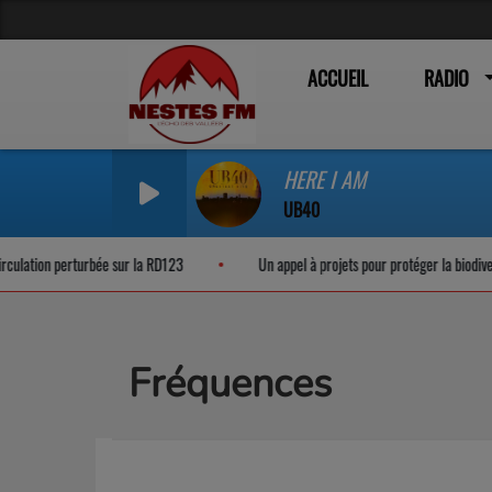
ACCUEIL
RADIO
HERE I AM
UB40
 RD123
Un appel à projets pour protéger la biodiversité nocturne
Fréquences