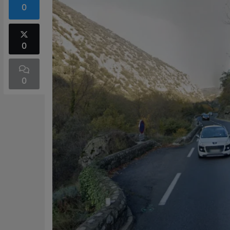
0
0
0