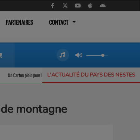
PARTENAIRES
CONTACT
L'ACTUALITÉ DU PAYS DES NESTES
Carton plein pour les trains liO qui ne désemplissent pas
L’Offrande Musicale 
es de montagne