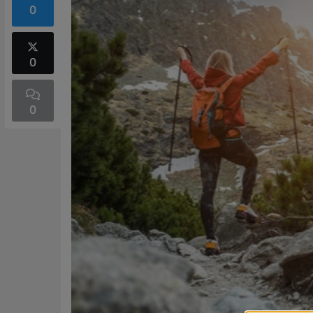
0
0
0