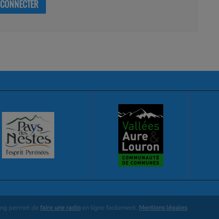
 CONNECTER
ing permet de
faire une radio
en ligne facilement.
Mentions légales