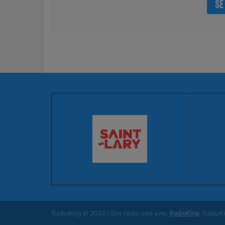
SE
RadioKing © 2026 | Site radio créé avec
RadioKing
. RadioK