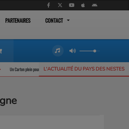
PARTENAIRES
CONTACT
L'ACTUALITÉ DU PAYS DES NESTES
arton plein pour les trains liO qui ne désemplissent pas
L’Offrande Musicale : 
agne