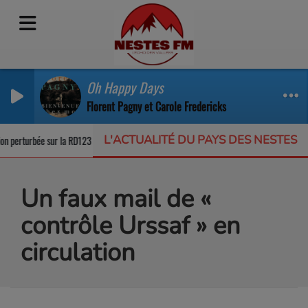
Oh Happy Days
Florent Pagny et Carole Fredericks
L'ACTUALITÉ DU PAYS DES NESTES
n perturbée sur la RD123
Un appel à projets pour protéger la biodiversité no
Un faux mail de «
contrôle Urssaf » en
circulation