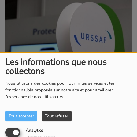
Les informations que nous
collectons
Nous utilisons des cookies pour fournir les services et les
fonctionnalités proposés sur notre site et pour améliorer
21 AVRIL 2026
l'expérience de nos utilisateurs.
Certains usagers du service de l’Urssaf reçoivent
actuellement un mail frauduleux. Le message invite
Tout accepter
Tout refuser
à prendre un rendez-vous en visioconférence pour
un contrôle Urssaf, en exploitant la crainte d’un
Analytics