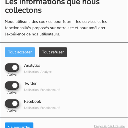
Les informations que nous
l’évacuateur de crue du
collectons
barrage d’Orédon
Nous utilisons des cookies pour fournir les services et les
fonctionnalités proposés sur notre site et pour améliorer
l'expérience de nos utilisateurs.
Tout accepter
Tout refuser
Analytics
Utilisation: Analyse
Activé
Twitter
Utilisation: Fonctionnalité
Activé
Facebook
Utilisation: Fonctionnalité
Activé
25 JUIN 2026
Propulsé par Orejime
Sauvegarder