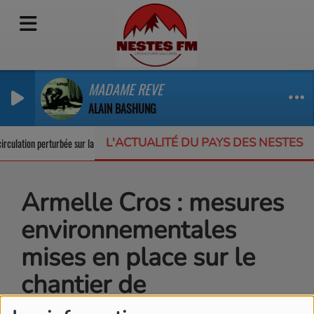
MADAME REVE
ALAIN BASHUNG
L'ACTUALITÉ DU PAYS DES NESTES
rculation perturbée sur la RD123
Un appel à projets pour protéger la biodive
Armelle Cros : mesures
environnementales
mises en place sur le
chantier de
l’agrandissement de