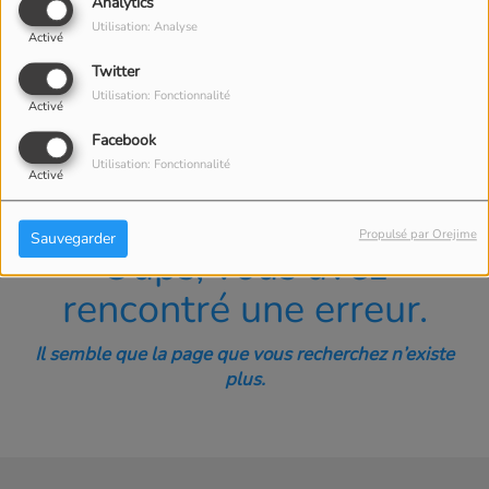
40
Analytics
Utilisation: Analyse
Activé
Twitter
Utilisation: Fonctionnalité
Activé
Facebook
Utilisation: Fonctionnalité
Activé
Propulsé par Orejime
Sauvegarder
Oups, vous avez
rencontré une erreur.
Il semble que la page que vous recherchez n’existe
plus.